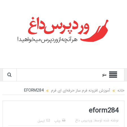
منو
خانه
آموزش افزونه فرم ساز حرفه‌ای ای فرم
EFORM284
eform284
نوشته شده توسط:
وردپرس داغ
چاپ
ایمیل