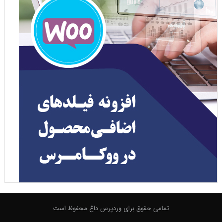
تمامی حقوق برای وردپرس داغ محفوظ است