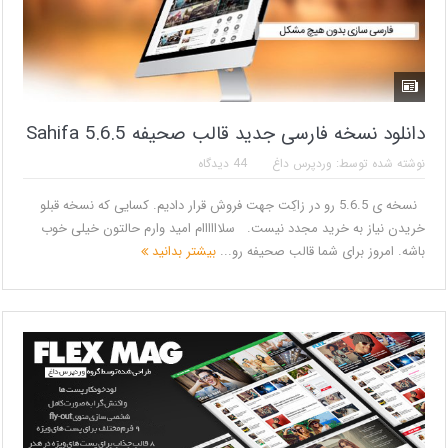
دانلود نسخه فارسی جدید قالب صحیفه 5.6.5 Sahifa
نوشته شده توسط:
وردپرس داغ
44 دیدگاه
نسخه ی 5.6.5 رو در زاکِت جهت فروش قرار دادیم. کسایی که نسخه قبلو
خریدن نیاز به خرید مجدد نیست. سلاااااام امید وارم حالتون خیلی خوب
باشه. امروز برای شما قالب صحیفه رو...
بیشتر بدانید