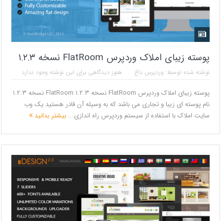
پوسته زیبای املاک وردپرس FlatRoom نسخه ۱.۲.۳
نوشته شده توسط:
وردپرس داغ
هنوز دیدگاهی برای این نوشته وجود ندارد
پوسته زیبای املاک وردپرس FlatRoom نسخه ۱.۲.۳ FlatRoom نسخه ۱.۲.۳
نام پوسته ای زیبا و تجاری می باشد که به وسیله آن قادر هستید یک وب
سایت املاک با استفاده از سیستم وردپرس راه اندازی...
بیشتر بدانید