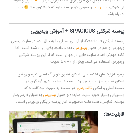
هست در دست پس من امروز برای شما کاربران عزیز 4
قالب
روز و حرفه
ای شرکتی
وردپرس
رو معرفی کردم امید دارم که خوشتون بیاد
با ما
همراه باشد
پوسته شرکتی SPACIOUS + آموزش ویدیویی
پوسته شرکتی Spacious، از ابتدای معرفی تا به حال، هم در سایت رسمی
وردپرس و هم در همیار
وردپرس
، تعداد دانلود بالایی را داشته است. اما
نکته مهم‌تر، تعدادِ سایت‌هایی در جهان است که از این پوسته شرکتی
وردپرس استفاده می‌کنند: بیش از ۵۰٫۰۰۰ سایت!
وجود ابزارک‌های اختصاصی، امکان تغیین دو رنگ اصلی تیره و روشن،
امکان تعیین میزان عریض بودن صفحه، سایدبارهای گوناگون در
صفحه‌اصلی و امکان
قالب‌بندی
هر صفحه به صورت جداگانه، درکنار
پشتیبانی بسیار خوب سایت سازنده و همیار
وردپرس
به عنوان فارسی‌ساز
پوسته، نمایش‌دهنده علت محبوبیت این پوسته رایگان وردپرس است.
قابلیت‌ها: