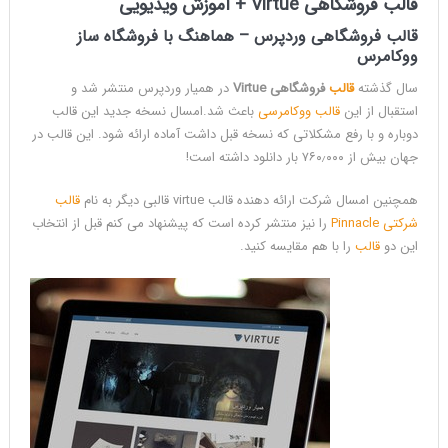
قالب فروشگاهی Virtue + آموزش ویدیویی
قالب
فروشگاهی
وردپرس
– هماهنگ با فروشگاه ساز
ووکامرس
سال گذشته
قالب
فروشگاهی Virtue
در همیار وردپرس منتشر شد و
استقبال از این
قالب ووکامرسی
باعث شد.امسال نسخه جدید این قالب
دوباره و با رفع مشکلاتی که نسخه قبل داشت آماده ارائه شود. این قالب در
جهان بیش از ۷۶۰٫۰۰۰ بار دانلود داشته است!
همچنین امسال شرکت ارائه دهنده قالب virtue قالبی دیگر به نام
قالب
شرکتی Pinnacle
را نیز منتشر کرده است که پیشنهاد می کنم قبل از انتخاب
این دو
قالب
را با هم مقایسه کنید.