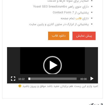
اسلایدر برای نمونه کارها و خدمات
دارای منوی راهبر Yoast SEO breadcrumbs
پشتیبانی از Contact Form 7
دارای
قالب
تمام صفحه
پشتیبانی از ابزارک در ستون کناری و پایین سایت
پیش نمایش
دانلود قالب
نمایشگر
ویدیو
10:22
00:00
امید وارم این پست هم برایتان مفید باشد موفق و پیروز باشید