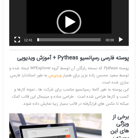
نمایشگر
ویدیو
12:41
00:00
پوسته فارسی رسپانسیو Pytheas + آموزش ویدیویی
پوسته
Pytheas
که نسخه رایگان آن توسط گروه WPExplorer ایجاد شده و
توسط سعید محسن زاده عزیز برای همیار
وردپرس
به طور استاندارد فارسی
سازی شده است .
این پوسته به طور کاملا رسپانسیو مناسب برای شرکت ها ، نمونه کارها و
کسب و کارها طراحی شده است . طراحی ساده و مینیمال این قالب کمک
میکنه تا عکس های قرارگرفته در قالب بسیار زیبا نمایش داده شوند.
برخی از
ویژگی
های این