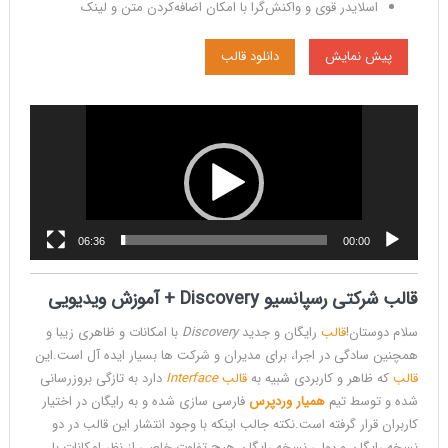
اسلایدر قوی و واکنش‌گرا با امکان اضافه‌کردن متن و لینک
پیش نمایش
دانلود قالب
نمایشگر
ویدیو
06:36
00:00
قالب شرکتی رسپانسیو Discovery + آموزش ویدیویی
سلام دوستان!
قالب
رایگان و جدید
Discovery
با امکانات و ظاهری زیبا و
همچنین سادگی در اجرا، برای مدیران و شرکت ها بسیار ایده آل است.این
قالب
که ظاهر و کاربردی شبیه به
قالب
Interface
دارد به تازگی بروزرسانی
شده و توسط تیم
همیار وردپرس
فارسی سازی شده و به رایگان در اختیار
کاربران قرار گرفته است.نکته جالب اینکه با وجود انتشار این قالب در دو
نسخه رایگان و پولی،نسخه رایگان هیچ تفاوت خاصی از نظر امکانات با