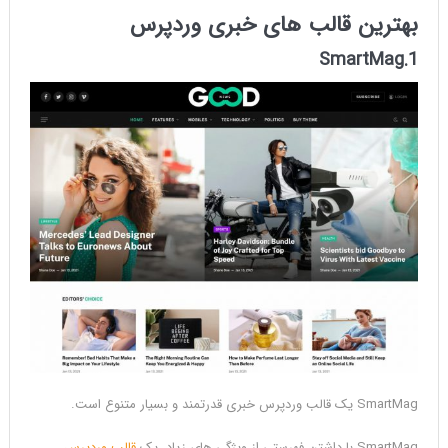
بهترین قالب های خبری وردپرس
1.SmartMag
SmartMag یک قالب وردپرس خبری قدرتمند و بسیار متنوع است.
SmartMag با داشتن فهرستی از ویژگی های زیاد، یک
قالب وردپرس