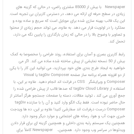
Newspaper با بیش از 85000 مشتری راضی، در حالی که گزینه های
زیادی در سطح حرفه ای ارائه می دهد، در دسترس کاربران بی تجربه است.
این یک قالب بهینه سازی شده برای موبایل است که سریع و ساده بوده و
عملکرد را در اولویت قرار می دهد. به علاوه، می تواند حجم زیادی از محتوا
و تصاویر با وضوح بالا را در حالی که زمان بارگذاری را پایین نگه می دارد،
تحمل کند.
رابط کاربری بصری و آسان برای استفاده، روند طراحی را مخصوصا به کمک
بیش از 50 نسخه نمایشی از پیش ساخته شده ساده می کند. اگر می
خواهید به ایجاد طرح بندی های خود بپردازید، می توانید این کار را با یکی
از دو افزونه همراه برنامه ساز صفحه tagDiv Composer یا Visual
Composer و ویرایشگر CSS در فرانت اند انجام دهید. علاوه بر این، با
استفاده از tagDiv Cloud Library که صدها قالب از پیش طراحی شده را
جمع آوری می کند ، تولید مقالات، دسته یا صفحات جستجو هرگز آسانتر از
حال حاضر نبوده است. فقط یک الگو وارد کنید و آن را با سازنده tagDiv
Composer درست درفرانت اند سفارشی کنید! علاوه بر این، ده ها ویدجت
خبری جهت آب و هوا، رسانه های اجتماعی و موارد دیگر وجود دارد.
همچنین یک سیستم رتبه بندی داخلی و همچنین گزینه ای برای قرار دادن
ویدئوها در سراسر وب وجود دارد. همچنین، Newspaper کاملاً برای