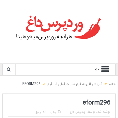
منو
خانه
آموزش افزونه فرم ساز حرفه‌ای ای فرم
EFORM296
eform296
نوشته شده توسط:
وردپرس داغ
چاپ
ایمیل