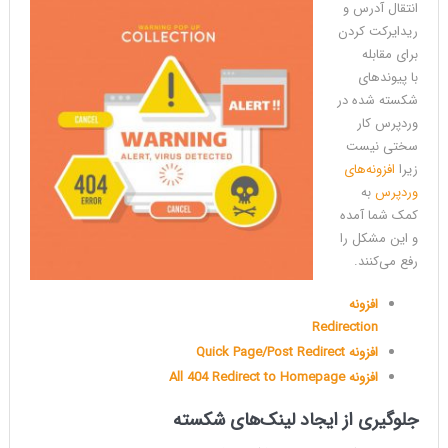
انتقال آدرس و
ریدایرکت کردن
برای مقابله
با پیوندهای
شکسته شده در
وردپرس کار
سختی نیست
زیرا
افزونه‌های
وردپرس
به
کمک شما آمده
و این مشکل را
رفع می‌کنند.
افزونه
Redirection
افزونه Quick Page/Post Redirect
افزونه All 404 Redirect to Homepage
جلوگیری از ایجاد لینک‌های شکسته