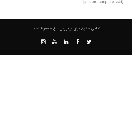
[userpro template=edit]
تمامی حقوق برای وردپرس داغ محفوظ است