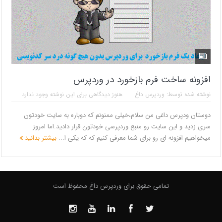
افزونه ساخت فرم بازخورد در وردپرس
نوشته شده توسط:
وردپرس داغ
هنوز دیدگاهی برای این نوشته وجود ندارد
دوستان ودپرس داغی من سلام،خیلی ممنونم که دوباره به سایت خودتون
سری زدید و این سایت رو منبع وردپرسی خودتون قرار دادید.اما امروز
میخواهیم افزونه ای رو برای شما معرفی کنیم که که یکی ا...
بیشتر بدانید
تمامی حقوق برای وردپرس داغ محفوظ است