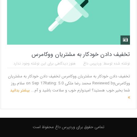
تخفیف دادن خودکار به مشتریان ووکامرس
نوشته شده توسط:
وردپرس داغ
هنوز دیدگاهی برای این نوشته وجود ندارد
تخفیف دادن خودکار به مشتریان ووکامرس تخفیف دادن خودکار به مشتریان
ووکامرسReviewed by محمد رضا ملکی on Sep 17Rating: 5.0 سلام.روز
شما بخیر.خوب هستید؟ امیدوارم خوب و سلامت باشید و آم...
بیشتر بدانید
تمامی حقوق برای وردپرس داغ محفوظ است