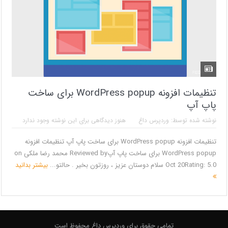
تنظیمات افزونه WordPress popup برای ساخت
پاپ آپ
نوشته شده توسط:
وردپرس داغ
هنوز دیدگاهی برای این نوشته وجود ندارد
تنظیمات افزونه WordPress popup برای ساخت پاپ آپ تنظیمات افزونه
WordPress popup برای ساخت پاپ آپReviewed by محمد رضا ملکی on
Oct 20Rating: 5.0 سلام دوستان عزیز ، روزتون بخیر . حالتو...
بیشتر بدانید
تمامی حقوق برای وردپرس داغ محفوظ است