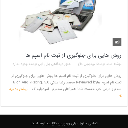
روش هایی برای جلوگیری از ثبت نام اسپم ها
نوشته شده توسط:
وردپرس داغ
هنوز دیدگاهی برای این نوشته وجود ندارد
روش هایی برای جلوگیری از ثبت نام اسپم ها روش هایی برای جلوگیری از
ثبت نام اسپم هاReviewed by محمد رضا ملکی on Aug 7Rating: 5.0 با
سلام و عرض ادب خدمت شما همراهان محترم . امیدوارم ک...
بیشتر بدانید
تمامی حقوق برای وردپرس داغ محفوظ است