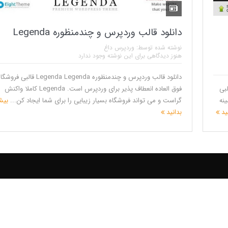
دانلود قالب وردپرس و چندمنظوره Legenda
نوشته شده توسط:
وردپرس داغ
هنوز دیدگاهی برای این نوشته وجود ندارد
دانلود قالب وردپرس و چندمنظوره Legenda Legenda قا
نسخه 2.6.0 برای وردپرس uDesign قالبی
فوق العاده انعطاف پذیر برای وردپرس است. Legenda کاملا واکنش
ینه
گراست و می تواند فروشگاه بسیار زیبایی را برای شما ایجاد کن...
بیش
نید
بدانید