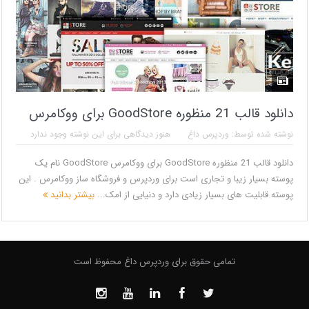
دانلود قالب 21 منظوره GoodStore برای ووکامرس
نوشته شده توسط:
وردپرس داغ
هنوز دیدگاهی برای این نوشته وجود ندارد
دانلود قالب 21 منظوره GoodStore برای ووکامرس GoodStore نام یک
پوسته بسیار زیبا و تجاری است برای وردپرس و فروشگاه ساز ووکامرس . این
پوسته قابلیت های بسیار زیادی دارد و دنیایی از امک...
بیشتر بدانید
تمامی حقوق برای وردپرس داغ محفوظ است