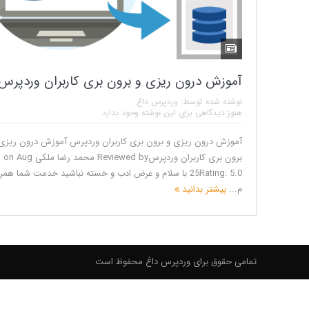
آموزش درون ریزی و برون بری کاربران وردپرس
نوشته شده توسط:
وردپرس داغ
هنوز دیدگاهی برای این نوشته وجود ندارد
آموزش درون ریزی و برون بری کاربران وردپرس آموزش درون ریزی
برون بری کاربران وردپرسReviewed by محمد رضا ملکی on Aug
25Rating: 5.0 با سلام و عرض ادب و خسته نباشید خدمت شما هم
م...
بیشتر بدانید
تمامی حقوق برای وردپرس داغ محفوظ است