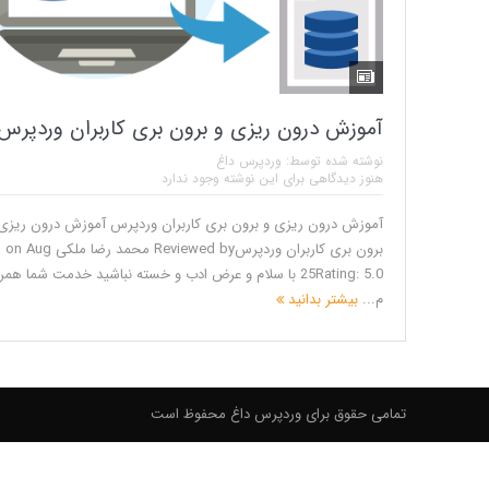
آموزش درون ریزی و برون بری کاربران وردپرس
نوشته شده توسط:
وردپرس داغ
هنوز دیدگاهی برای این نوشته وجود ندارد
آموزش درون ریزی و برون بری کاربران وردپرس آموزش درون ریزی
برون بری کاربران وردپرسReviewed by محمد رضا ملکی on Aug
25Rating: 5.0 با سلام و عرض ادب و خسته نباشید خدمت شما هم
م...
بیشتر بدانید
تمامی حقوق برای وردپرس داغ محفوظ است