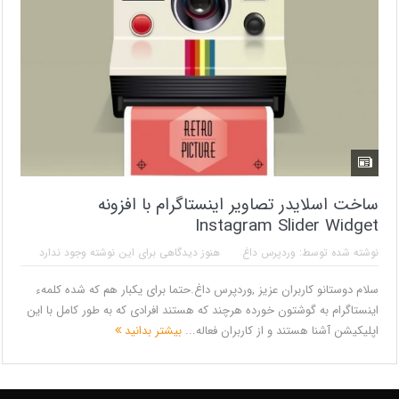
ساخت اسلایدر تصاویر اینستاگرام با افزونه
Instagram Slider Widget
نوشته شده توسط:
وردپرس داغ
هنوز دیدگاهی برای این نوشته وجود ندارد
سلام دوستانو کاربران عزیز ,وردپرس داغ.حتما برای یکبار هم که شده کلمهء
اینستاگرام به گوشتون خورده هرچند که هستند افرادی که به طور کامل با این
اپلیکیشن آشنا هستند و از کاربران فعاله...
بیشتر بدانید