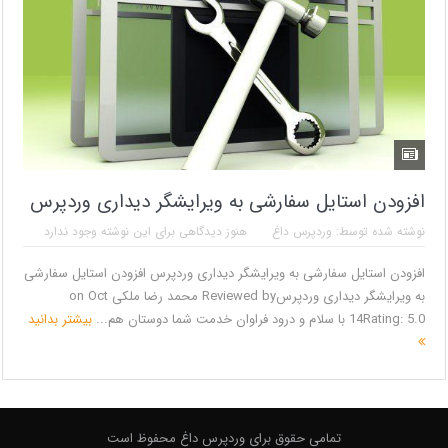
افزودن استایل سفارشی به ویرایشگر دیداری وردپرس
نوشته شده توسط:
وردپرس داغ
هنوز دیدگاهی برای این نوشته وجود ندارد
افزودن استایل سفارشی به ویرایشگر دیداری وردپرس افزودن استایل سفارشی
به ویرایشگر دیداری وردپرسReviewed by محمد رضا ملکی on Oct
14Rating: 5.0 با سلام و درود فراوان خدمت شما دوستان هم...
بیشتر بدانید
تمامی حقوق برای وردپرس داغ محفوظ است