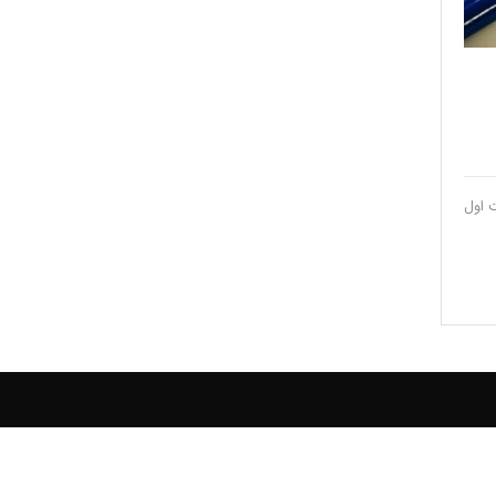
،قسمت اول