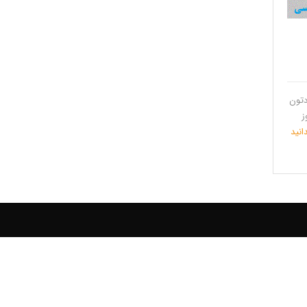
دتون
ز
انید