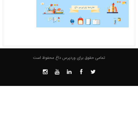
تمامی حقوق برای وردپرس داغ محفوظ است