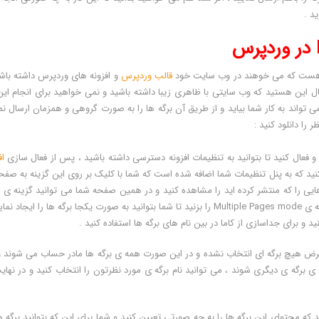
دی هست که می خوهند در وب سایت خود
قالب وردپرس
و افزونه های وردپرس داشته باش
ال این هستید که وب سایتی با ظاهری زیبا داشته باشید و نمی خواهید برای انجام این
ن بسیاری را صرف کنید ، افزونه ای همانند Bulk Page Creator می تواند به کار شما بیاید و از طریق آن برگه ها را به صورت گروهی و همزمان ارسال
 را دانلود کنید :
 و فعال کنید تا بتوانید به تنظیمات افزونه دسترسی داشته باشید ، پس از فعال سازی
اف
زینه ی Bulk Page Creator را مشاهده کنید که به پنل تنظیمات شما اضافه شده است که شما با کلیک بر روی این گزینه به ص
تنظ
pages را مشاهده کنید که برای اضافه کردن برگه ها ، شما تیک گزینه ی Multiple Pages mode را بزنید تا شما بتوانید به صورت یکجا برگه ها را ایجا
یش فرض هیچ برگه ای انتخاب نشده و در این صورت همه ی برگه ها مادر حساب می شوند و
ی برگه ی دیگری شوند ، می توانید نام برگه ی مورد نظرتون را انتخاب کنید و در نهای
که محتوای این برگه ها را به چه صورتی تعیین کنید و شما برای این که بتوانید برگه 