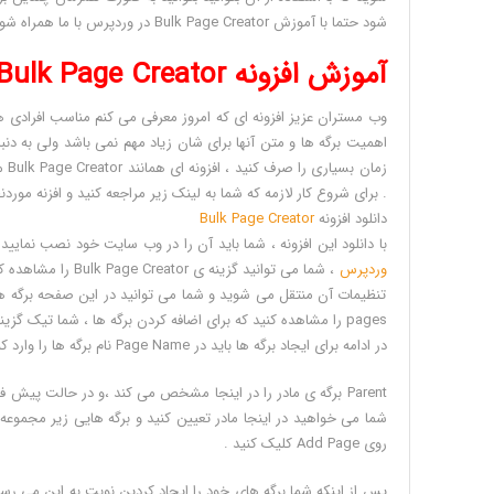
Bulk
شود حتما با آموزش Bulk Page Creator در وردپرس با ما همراه شوید .
Page
آموزش افزونه Bulk Page Creator در وردپرس
Creator
در
وب مستران عزیز افزونه ای که امروز معرفی می کنم مناسب افرا
وردپرس
Reviewed
اهمیت برگه ها و متن آنها برای شان زیاد مهم نمی باشد ولی به دنب
by
زما
محمد
. برای شروع کار لازمه که شما به لینک زیر مراجعه کنید و افزنه موردنظر
رضا
دانلود افزونه
Bulk Page Creator
ملکی
با دانلود این افزونه ، شما باید آن را در وب سایت خود نصب نمایید
on
وردپرس
، شما می توانید گ
Sep
26
Rating:
5.0
در ادامه برای ایجاد برگه ها باید در Page Name نام برگه ها را وارد کنید و برای جداسازی از کاما در بین نام های برگه ها استفاده کنید .
Parent برگه ی مادر را در اینجا مشخص می کند ،و در حالت پ
شما می خواهید در اینجا مادر تعیین کنید و برگه هایی زیر مجموعه 
روی Add Page کلیک کنید .
پس از اینکه شما برگه های خود را ایجاد کردین نوبت به این می رسد 