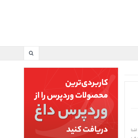
اشنا
م می