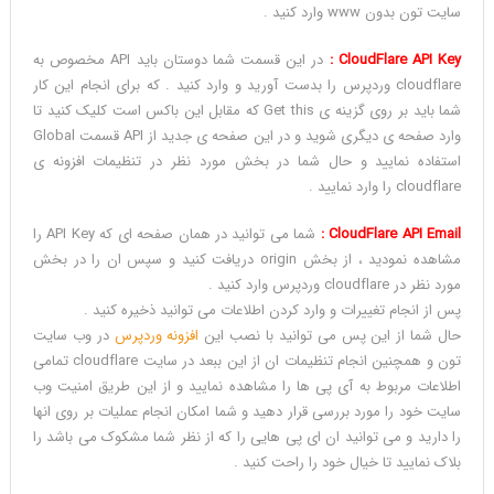
سایت تون بدون www وارد کنید .
CloudFlare API Key :
در این قسمت شما دوستان باید API مخصوص به
cloudflare وردپرس را بدست آورید و وارد کنید . که برای انجام این کار
شما باید بر روی گزینه ی Get this که مقابل این باکس است کلیک کنید تا
وارد صفحه ی دیگری شوید و در این صفحه ی جدید از API قسمت Global
استفاده نمایید و حال شما در بخش مورد نظر در تنظیمات افزونه ی
cloudflare را وارد نمایید .
CloudFlare API Email :
شما می توانید در همان صفحه ای که API Key را
مشاهده نمودید ، از بخش origin دریافت کنید و سپس ان را در بخش
مورد نظر در cloudflare وردپرس وارد کنید .
پس از انجام تغییرات و وارد کردن اطلاعات می توانید ذخیره کنید .
حال شما از این پس می توانید با نصب این
افزونه وردپرس
در وب سایت
تون و همچنین انجام تنظیمات ان از این ببعد در سایت cloudflare تمامی
اطلاعات مربوط به آی پی ها را مشاهده نمایید و از این طریق امنیت وب
سایت خود را مورد بررسی قرار دهید و شما امکان انجام عملیات بر روی انها
را دارید و می توانید ان ای پی هایی را که از نظر شما مشکوک می باشد را
بلاک نمایید تا خیال خود را راحت کنید .