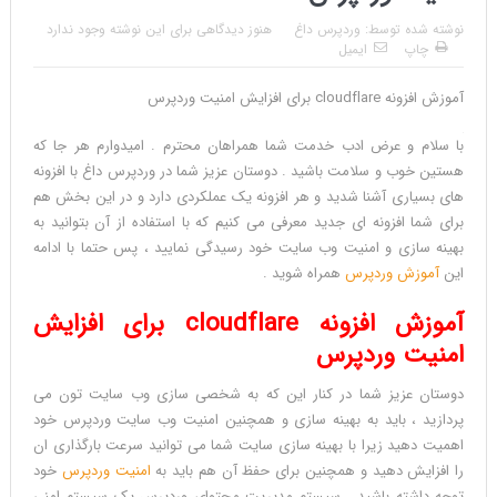
نوشته شده توسط:
وردپرس داغ
هنوز دیدگاهی برای این نوشته وجود ندارد
چاپ
ایمیل
آموزش افزونه cloudflare برای افزایش امنیت وردپرس
آموزش
با سلام و عرض ادب خدمت شما همراهان محترم . امیدوارم هر جا که
افزونه
هستین خوب و سلامت باشید . دوستان عزیز شما در وردپرس داغ با افزونه
cloudflare
های بسیاری آشنا شدید و هر افزونه یک عملکردی دارد و در این بخش هم
برای
برای شما افزونه ای جدید معرفی می کنیم که با استفاده از آن بتوانید به
افزایش
بهینه سازی و امنیت وب سایت خود رسیدگی نمایید ، پس حتما با ادامه
امنیت
این
آموزش وردپرس
همراه شوید .
وردپرس
Reviewed
آموزش افزونه cloudflare برای افزایش
by
محمد
امنیت وردپرس
رضا
دوستان عزیز شما در کنار این که به شخصی سازی وب سایت تون می
ملکی
پردازید ، باید به بهینه سازی و همچنین امنیت وب سایت وردپرس خود
on
اهمیت دهید زیرا با بهینه سازی سایت شما می توانید سرعت بارگذاری ان
Sep
را افزایش دهید و همچنین برای حفظ آن هم باید به
امنیت وردپرس
خود
3
Rating:
توجه داشته باشید . سیستم مدیریت محتوای وردپرس یک سیستم امنی