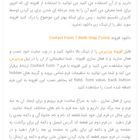
دارید و از آن استفاده می کنید می توانید با استفاده از افزونه ای که امروز
برای شما معرفی می کنیم آن را به چند مرحله ای شدن برای پر کردن توسط
کاربران تقسیم نمایید ، پس برای اینکه بهتر این موضوع را درک کنید افزونه
مورد نظر را از لینک زیر دانلود نمایید :
دانلود افزونه
Contact Form 7 Multi-Step Forms
فایل
افزونه وردپرس
را از لینک بالا دانلود کنید و در وب سایت خود نصب و
فعال سازید و با فعال سازی افزونه ، شما تنظیماتی از ان را در پنل
وردپرس
خود مشاهده نمی کنید و این افزونه با فرم Contact form 7 ارتباط برقرار
می کند و شما می توانید به تنظیمات فرم تماس بروید و گزینه های hidden
field، form value، back button که بخاطر نصب این افزونه به این فرم
اضافه شده است را مشاهده کنید .
پس از فعال سازی ، باید به سراغ ساخت فرم برویم و برای ایجاد ان به سه
فرم و سه برگه نیاز داریم و باید سه فرم با نام های مختلف ایجاد نمایید .
برای مثال در فرم اول خود شما قطعه کد نام و نام خانوادگی و دکمه بعدی را
قرار دهید . در فرم دوم نیز قطعه کد آدرس ایمیل و دکمه ای برای برگشت به
صفحه ی قبل و دکمه ای برای رفتن به صفحه ی بعد را قرار دهید و در
نهایت در فرم سوم قطعه کد وارد کردن عنوان متن پیام و دکمه ی ارسال را