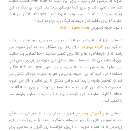
افزونه به درستی عمل نکرد ، برای این است که PHP EXIF هاست سایت
شما فعال نمی باشد و برای شما دوستان عزیز یک افزونه ی دیگر در این
زمینه وجود دارد که شما می توانید افزونه iOS Images Fixer را دریافت
نمایید که برای دانلود این افزونه به لینک زیر مراجعه کنید :
دانلود افزونه وردپرس
iOS Images Fixer
دوستان عزیز این افزونه را دریافت و در پنل مدیریتی خود فعال سازید و
عملکرد این
افزونه وردپرس
برای رفع این مشکل شما به این صورت می
باشد که از ImageMagik و GD برای تعمیر متادیتا EXIF تصاویر وب سایت
تون استفاده می کند که شما با فعال سازی این افزونه در پنل وردپرس تون
می توانید به بخش رسانه ها بروید و زیر منوی Fix iOS images را
مشاهده می کنید که این افزونه وردپرس هم به صورت خودکار تلاش می
کند که تصاویر وارونه را پیدا کند و این مشکل را رفع نماید و اگر این افزونه
به صورت خودکار این کار را انجام نداد شما می توانید بر روی Fix All iOS-
broken کلیک نمایید تا این افزونه شروع به کار نماید و تصاویر وارونه شما
را تعمیر کند .
دوستان عزیز
آمورش وردپرس
امروز به پایان رسید از همراهی همیشگی
شما با اموزش های بیگ تم صمیمانه متشکرم . حتما با سری آموزش های
وردپرس با ما همراه شوید . با آرزوی موفقیت روز افزون و سلامتی برای