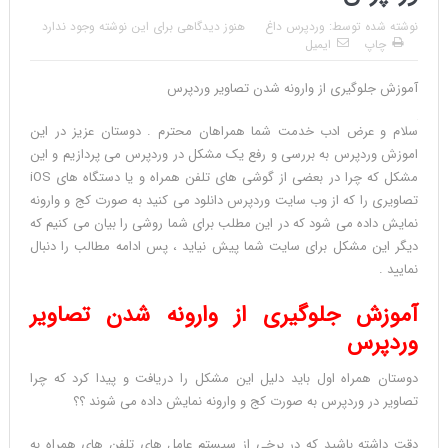
نوشته شده توسط:
وردپرس داغ
هنوز دیدگاهی برای این نوشته وجود ندارد
چاپ
ایمیل
آموزش جلوگیری از وارونه شدن تصاویر وردپرس
آموزش
سلام و عرض ادب خدمت شما همراهان محترم . دوستان عزیز در این
جلوگیری
اموزش وردپرس به بررسی و رفع یک مشکل در وردپرس می پردازیم و این
از
مشکل که چرا در بعضی از گوشی های تلفن همراه و یا دستگاه های iOS
وارونه
تصاویری را که از وب سایت وردپرس دانلود می کنید به صورت کج و وارونه
شدن
نمایش داده می شود که در این مطلب برای شما روشی را بیان می کنیم که
تصاویر
دیگر این مشکل برای سایت شما پیش نیاید ، پس ادامه مطالب را دنبال
وردپرس
Reviewed
نمایید .
by
آموزش جلوگیری از وارونه شدن تصاویر
محمد
رضا
وردپرس
ملکی
دوستان همراه اول باید دلیل این مشکل را دریافت و پیدا کرد که چرا
on
تصاویر در وردپرس به صورت کج و وارونه نمایش داده می شوند ؟؟
Aug
16
Rating:
دقت داشته باشید که در برخی از سیستم عامل های تلفن های همراه به