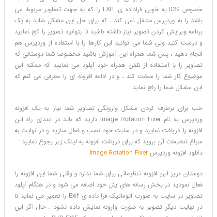
5.0
خصوص IOS به خوبی فراداده ی EXIF را که به جهت تصاویر مربوط می
باشد را به وردپرس منتقل نمی کند ، که برای حل این مشکل شاید به یک
برنامه ویرایش کردن تصویر نیاز داشته باشید تا بتوانید تصویر را کج نمایید
و درست کنید ولی شما می توانید این کارها را با استفاده از وردپرس هم
انجام دهید ، پس شما همراه این آموزش باشید مخصوصا شما دوستانی که
تصاویر را با استفاده از تلفن همراه خود آپلود می نمایید که ممکنه این
موضوع کار شما را سخت کند ، و در ادامه افزونه ای را معرفی می کنم که
این مشکل شما را رفع نماید .
خب برای برطرف کردن مشکل وارونگی تصاویر شما نیاز به یک افزونه
وردپرس به نام Image Rotation Fixer دارید که باید در ابتدای راه این
افزونه را دریافت نمایید و در سایت خود نصب و فعال سازید و در نهایت به
سراغ تنظیمات آن بروید که برای دریافت افزونه به لینک زیر رجوع نمایید :
دانلود افزونه وردپرس
Image Rotation Fixer
دوستان عزیز این افزونه تنظیماتی برای شما ندارد و وقتی شما این افزونه را
فعال نمودید در بخش رسانه های پنل خود اضافه می شود و در هنگام آپلود
تصاویر در سایت به صورت اتوماتیک فرا داده ی Exif را تعمیر می نماید تا
در نهایت دیگر تصویر به صورت وارونه نمایش داده نشود . حال اگر این