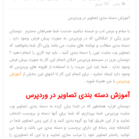
چاپ
ایمیل
آموزش دسته بندی تصاویر در وردپرس
آموزش
با سلام و عرض ادب و خسته نباشید خدمت شما همراهان محترم . دوستان
دسته
عزیز یکی از امکاناتی که در وردپرس به صورت پیش فرض وجود دارد ،
بندی
دسته بندی مطالب و نوشته های سایت می باشد ولی اگر شما بخواهید که
تصاویر
تصاویر وب سایت تون را دسته بندی کنید ، باید چه کاری را انجام دهید ؟
در
دوستان عزیز در سیستم وردپرس امکان انجام این کار به صورت پیش فرض
وردپرس
Reviewed
وجود ندارد ، شما باید این مزیت را با استفاده از افزونه های وردپرس که
by
وجود دارد ایجاد نمایید ، برای انجام این کار تا انتهای این بخش از
آموزش
محمد
وردپرس
با من همراه شوید .
رضا
آموزش دسته بندی تصاویر در وردپرس
ملکی
on
دوستان قراره همانطور که در ابتدا بیان کرده به دسته بندی تصاویر وب
Aug
سایت وردپرس شما بپردازیم که شما برای آنها دسته و برچسب انتخاب
15
Rating:
نمایید و از این طریق اونا رو گروه بندی کنید و از این پس تصاویر شما در
5.0
کتابخانه چند رسانه ای دارای برچسب و دسته بندی می باشد و شما می
توانید راحتتر تصاویر خود را مرتب سازی نمایید و یا این که تصاویری را