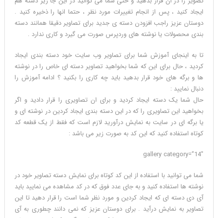
تصویر را در ان قرار بدهید و حتی شما می توانید در این جا زیر دسته هم
ایجاد کنید ، پس از انجام تغییرات مورد نظر ، حتما انها را ذخیره کنید .
دوستان عزیز راجب افزودن دسته ی جدید برای تصاویر دقیقا همانند دسته
بندی محصولات یا نوشته های وردپرس صورت می گیرد و کاری ندارد .
تا به اینجای آموزش شما برای تصاویر وب سایت خود دسته بندی ایجاد
کردید ، حال برای این که شما بخواهید تصاویر دسته ای خاص را در نوشته
ها و برگه های خود قرار بدهید باید چه کاری را بکنید ؟ ادامه آموزش را
دنبال نمایید :
حال شما یک دسته ایجاد کردید و برای ان تصاویری را قرار دادید و اگر
بخواهید این تصاویری را که در این دسته بندی ایجاد کردین در نوشته ای و
یا برگه ای در سایت به نمایش درآورید لازم است که فقط از یک قطعه کد
کوتاه استفاده کنید که این کد به صورت زیر می باشد :
gallery category=”14″
شما می توانید با استفاده از این کد کوتاه برای نمایش دسته تصاویر خود در
نوشته ها استفاده کنید و به جای عدد فوق که در کد مشاهده می نمایید باید
آی دی دسته ای که ایجاد کردین و مورد نظر شما است را قرار دهید تا این
تصاویر به نمایش درآید . برای دوستان عزیز که نمی دانند چطوری به آی