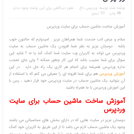
نوشته شده توسط:
وردپرس داغ
هنوز دیدگاهی برای این نوشته وجود ندارد
چاپ
ایمیل
آموزش ساخت ماشین حساب برای سایت وردپرس
آموزش
سلام و عرض ادب خدمت شما همراهان عزیز . امیدوارم که حالتون خوب
ساخت
باشه . دوستان عزیز به نظر شما افزودن یک ماشین حساب به سایت
ماشین
وردپرس می تواند به کاربران وب سایت شما کمک کند یا نه ؟ شاید این
حساب
سوال برای شما عجیب باشد که این کار چطور ممکنه ؟ ولی جای تعجب
برای
نداره وردپرس همیشه برای انجام هر کاری یک راه حل دارد . در این
سایت
آموزش وردپرس
هم برای شما افزونه ای را معرفی می کنم که با استفاده از
وردپرس
Reviewed
آن بتوانید یک ماشین حساب در سایت وردپرس خود قرار دهید ، پس با
by
این اموزش وردپرس با ما همراه باشید .
محمد
آموزش ساخت ماشین حساب برای سایت
رضا
ملکی
وردپرس
on
دوستان عزیز در سایت هایی که در دارای بخش های محاسباتی می باشند
Oct
وجود یک ماشین حساب لازم می باشد تا از این طریق به کاربران خود کمک
18
Rating:
کنید و لازم نباشد انها محاسبات خود را از طریق ماشین حساب سیستم