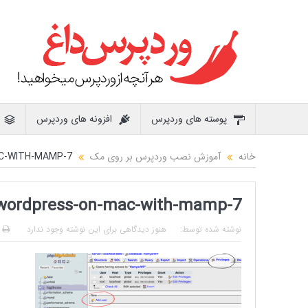
پوسته های وردپرس
افزونه های وردپرس
خانه
آموزش نصب وردپرس بر روی مک
7-INSTALL-WORDPRESS-ON-MAC-WITH-MAMP
7-install-wordpress-on-mac-with-mamp
نوشته شده توسط:
هنوز دیدگاهی برای این نوشته وجود ندارد