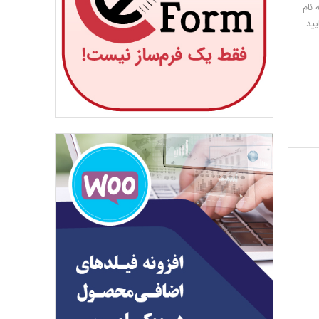
 نام
یید.