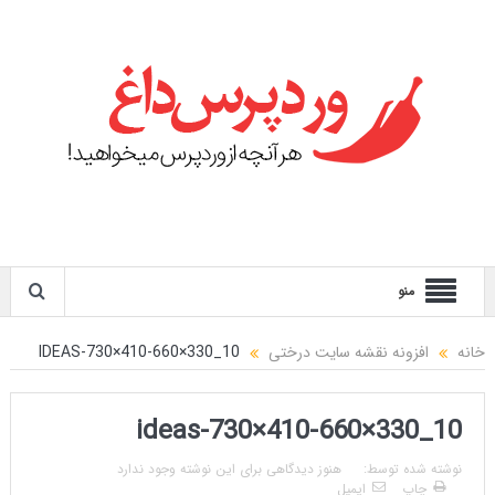
منو
خانه
افزونه نقشه سایت درختی
10_IDEAS-730×410-660×330
10_ideas-730×410-660×330
نوشته شده توسط:
هنوز دیدگاهی برای این نوشته وجود ندارد
چاپ
ایمیل