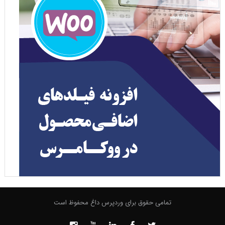
تمامی حقوق برای وردپرس داغ محفوظ است