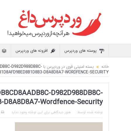
پوسته های وردپرس
افزونه های وردپرس
خانه
بسته امنیتی قوی در وردپرس با WORDFENCE SECURITY
DB8C-D982D988DB8C-
B1D8AFD9BED8B1D8B3-D8A8D8A7-WORDFENCE-SECURITY
DB8CD8AADB8C-D982D988DB8C-
D8A8D8A7-Wordfence-Security
نوشته شده توسط:
هنوز دیدگاهی برای این نوشته وجود ندارد