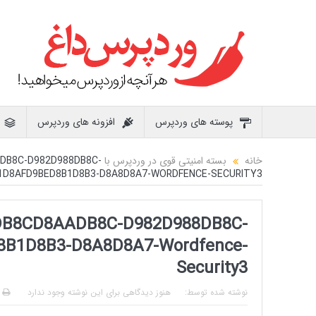
پوسته های وردپرس
افزونه های وردپرس
خانه
بسته امنیتی قوی در وردپرس با WORDFENCE SECURITY
DB8C-D982D988DB8C-
1D8AFD9BED8B1D8B3-D8A8D8A7-WORDFENCE-SECURITY3
DB8CD8AADB8C-D982D988DB8C-
B1D8B3-D8A8D8A7-Wordfence-
Security3
نوشته شده توسط:
هنوز دیدگاهی برای این نوشته وجود ندارد