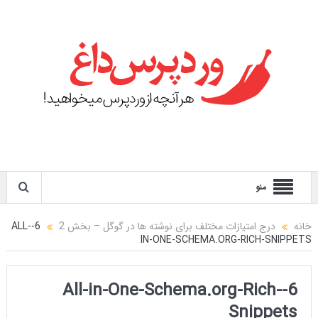
منو
خانه
درج امتیازات مختلف برای نوشته ها در گوگل – بخش 2
6-ALL-
IN-ONE-SCHEMA.ORG-RICH-SNIPPETS
6-All-in-One-Schema.org-Rich-
Snippets