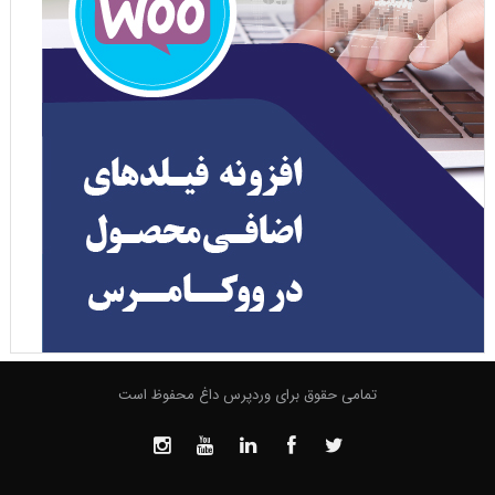
تمامی حقوق برای وردپرس داغ محفوظ است