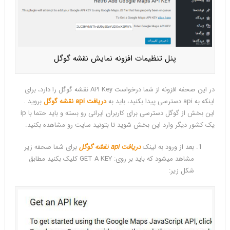
با
api
ممکن
ساخته.
آموزش
پنل تنظیمات افزونه نمایش نقشه گوگل
رفع
مشکل
نمایش
در این صحفه افزونه از شما درخواست API Key نقشه گوگل را دارد، برای
گوگل
اینکه به api دسترسی پیدا بکنید، باید به
دریافت api نقشه گوگل
بروید .
مپ
این بخش از گوگل دسترسی برای کاربران ایرانی رو بسته و باید حتما با ip
در
یک کشور دیگر وارد این بخش شوید تا بتونید سایت رو مشاهده بکنید.
ادامه
مطلب
بعد از ورود به لینک
دریافت api نقشه گوگل
برای شما صحفه زیر
مشاهد میشود که باید بر روی: GET A KEY کلیک بکنید مطابق
شکل زیر: