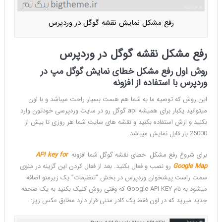
نقشه
گوگل
رفع مشکل نمایش نقشه گوگل در وردپرس
در
وردپرس
گوگل
رفع مشکل نقشه گوگل در وردپرس
بدلیل
تغییرات
روش اول رفع مشکل خطای نمایش گوگل مپ در
در
وردپرس با استفاده از افزونه
شرایط
این روش که توصیه ما به شما هم هست بسیار راحت میباشد و با اون
استفاده
میتوانید یکبار برای همیشه api گوگل رو در سایت وردپرسی خودتون وارد
از
بکنید و ازش استفاده بکنید و نقشه های سایت شما هر روزی تا بیش از
سرویسهای
25000 بار قابل نمایش میباشد.
خود
اجازه
برای شروع رفع مشکل خطای نقشه گوگل شما افزونه
API key for
استفاده
Google Map
رو نصب و فعال بکنید. بعد از فعال کردن این گزینه در منوی
از
سمت راست پیشخوان وردپرس در بخش “تنظیمات” یک زیرمنو اضافه
گوگل
میشود به نام Google API KEY که وقتی روش کلیک بکنید به یک صحفه
مپ
جدید میرید که در اون فقط یک کادر متنی قرار دارد مطابق عکس زیر:
را
فقط