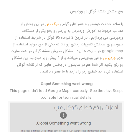
رفع مشکل نقشه گوگل در وردپرس
رفع
با سلام خدمت دوستان و همراهان گرامی
بیگ تم
, در این بخش از
مشکل
مطالب مربوط به آموزش وردپرس به بررسی و رفع یکی از مشکلات
نقشه
وردپرسی می پردازیم . در تاریخ 2 تیرماه 95 گوگل در شرایط استفاده از
گوگل
سرویسهای سایتش تغییرات زیادی رو داد که یکی از این موارد استفاده از
در
google map در سایت ها بود . مشکل نمایش نقشه گوگل در همه سایت
وردپرس
Reviewed
های
وردپرس
و غیر وردپرسی میباشد و از 2 روش زیر میتونید این مشکل
by
رو رفع بکنید اگر شما هم در سایتتون در بخش هایی که از نقشه گوگل
هادی
استفاده کرده اید خطای زیر را دارید با ما همراه باشید :
قربانی
on
Oops! Something went wrong.
Jul
This page didn’t load Google Maps correctly. See the JavaScript
18
Rating:
console for technical details.
5.0
آموزش
رفع
مشکل
نمایش
ندادن