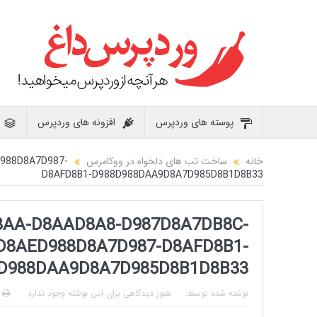
پوسته های وردپرس
افزونه های وردپرس
خانه
ساخت تب های دلخواه در ووکامرس
988D8A7D987-
D8AFD8B1-D988D988DAA9D8A7D985D8B1D8B33
AA-D8AAD8A8-D987D8A7DB8C-
D8AED988D8A7D987-D8AFD8B1-
D988DAA9D8A7D985D8B1D8B33
نوشته شده توسط:
هنوز دیدگاهی برای این نوشته وجود ندارد