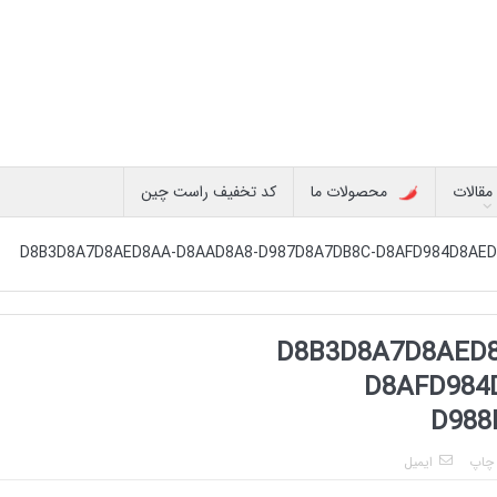
مقالات
محصولات ما
کد تخفیف راست چین
D8B3D8A7D8AED8AA-D8AAD8A8-D987D8A7DB8C-D8AFD984D8AED
D8B3D8A7D8AED8
D8AFD984
D988
چاپ
ایمیل