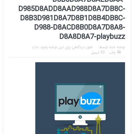
D8B3D8A7D8AED8AA-
D985D8ADD8AAD988D8A7DB8C-
D8B3D981D8A7D8B1D8B4DB8C-
D988-D8ACD8B0D8A7D8A8-
D8A8D8A7-playbuzz
نوشته شده توسط:
هنوز دیدگاهی برای این نوشته وجود ندارد
چاپ
ایمیل