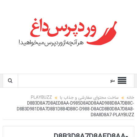
منو
خانه
ساخت محتوای سفارشی و جذاب با PLAYBUZZ
D8B3D8A7D8AED8AA-D985D8ADD8AAD988D8A7DB8C-
D8B3D981D8A7D8B1D8B4DB8C-D988-D8ACD8B0D8A7D8A8-
D8A8D8A7-PLAYBUZZ