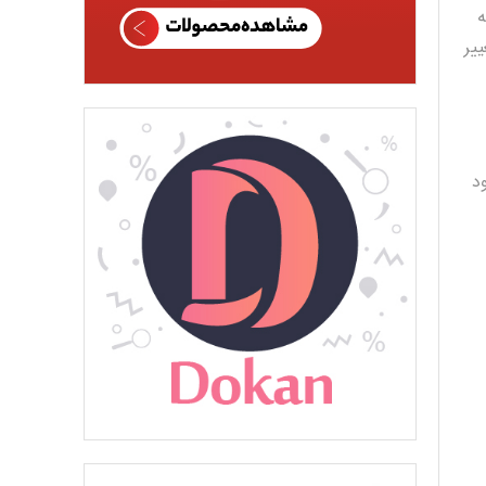
عبور وردپرس از phpMyAdmin به
ی دهیم که چگونه به راحتی کلمه عبور وردپرس را از phpMyAdmin تغییر
د