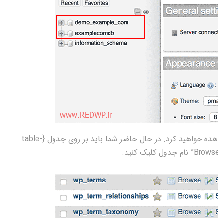
شما اکنون لیستی از جداول در پایگاه داده وردپرس مشاهده خواهید کرد. در حال حاضر شما باید بر روی جدول {table-