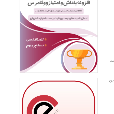
مه
ین