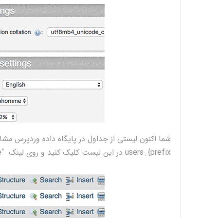
prefix}_users در این لیست کلیک کنید و روی لینک “Browse” نام جدول کلیک کنید.