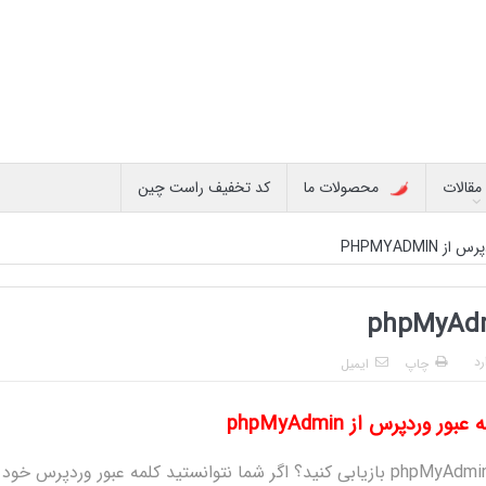
مقالات
محصولات ما
کد تخفیف راست چین
PHPMYADMIN
رد
چاپ
ایمیل
ر وردپرس از phpMyAdmin
آیا می خواهید کلمه عبور وردپرس خود را با استفاده از phpMyAdmin بازیابی کنید؟ اگر شما نتوانستید کلمه عبور وردپرس خود