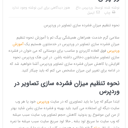
نوشته شده توسط:
وردپرس داغ
هنوز دیدگاهی برای این نوشته وجود ندارد
چاپ
ایمیل
نحوه تنظیم میزان فشرده سازی تصاویر در وردپرس
نحوه
سلامی گرم خدمت همراهان همیشگی بیگ تم با آموزش نحوه تنظیم
تنظیم
میزان فشرده سازی تصاویر در وردپرس در خدمتتون هستیم یک
آموزش
میزان
وردپرس
فوق العاده کاربردی و مناسب برای دوستانی که می خوان در فشرده
فشرده
سازی تصاویر سایتشون دخالتی داشته باشن. در این هک وردپرس نحوه
سازی
افزایش یا کاهش میزان فشرده سازی تصاویر وردپرس آشنا خواهید شد که
تصاویر
در ادامه برای تغییر این میزان مشخص می کنم که باید چیکار کنید.
در
نحوه تنظیم میزان فشرده سازی تصاویر در
وردپرس
Reviewed
by
وردپرس
بیگ
ابتدا میگم که چرا ما باید تصاویری که در سایت
وردپرس
خود یا هر وب
تم
سایت دیگه ای استفاده می کنید باید بهینه و فشرده سازی بشن شاید بهتر
on
از من این موضوع رو بدونید کاهش حجم تصاویر وب سایت سبب میشه
Oct
که وب سایت ما سریع لود بشه , حالا لود سریع سایت سبب میشه ما نمره
12
Rating:
مثبتی از نظر
سئو
گرفته باشیم و همچنین کاربران سایت ما از سرعت