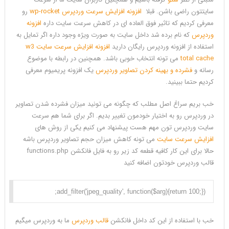
5.0
سایتتون راضی باشن. قبلا
افزونه افزایش سرعت وردپرس wp-rocket
رو
معرفی کردیم که تاثیر فوق العاده ای در کاهش سرعت سایت داره
افزونه
وردپرس
که نام برده شد داخل سایت به صورت ویژه وجود داره اگر تمایل به
استفاده از افزونه وردپرس رایگان دارید
افزونه افزایش سرعت سایت w3
total cache
می تونه انتخاب خوبی باشد. همچنین در رابطه با موضوع
رسانه و
فشرده و بهینه کردن تصاویر وردپرس
یک افزونه پریمیوم معرفی
کردیم حتما ببینید.
خب بریم سراغ اصل مطلب که چگونه می تونید میزان فشرده شدن تصاویر
در وردپرس رو به اختیار خودمون تغییر بدیم. اگر برای شما هم سرعت
سایت وردپرس تون مهم هست پیشنهاد می کنیم یکی از روش های
افزایش سرعت سایت
می تونه کاهش میزان حجم تصاویر وردپرس باشه
حالا برای این کار کافیه قطعه کد زیر رو به فایل فانکشن functions.php
قالب وردپرس خودتون اضافه کنید
add_filter('jpeg_quality', function($arg){return 100;});

خب با استفاده از این کد داخل فانکشن
قالب وردپرس
ما به وردپرس میگیم