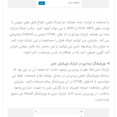
با استفاده از ابزارک صدا، همانند دو ابزارک قبلی، انواع فایل های صوتی با
فرمت های OGG, MP3 و WAV را می تواند آپلود کنید. جالب اینکه ابزارک
صدا نیز همانند ابزارک ویدئو از کد های HTML مبتنی بر Embed پشتیبانی
می کند. بنابراین می توانید لینک فایل را مستقیما در این ابزارک وارد کنید.
به عنوان یک پیشنهاد حتی می توانید از این بخش یک فایل صوتی خوش
آمد گویی معرفی کنید که در هنگام باز شدن وبسایت، اجرا شود!
4- ویرایشگر دیداری در ابزارک ویرایش متن
ابزارک متن قبلا هم در وردپرس وجود داشت اما ضعف آن در این بود که
برخلاف ویرایشگر اصلی وردپرس در بخش نوشته ها و صفحات، فقط می
توانستید از کدهای HTML در آن ویرایشگر ساده استفاده کنید. بنابراین
امکان مشاهده نتیجه تغییرات و یا نگارش متن به صورت دیداری وجود
نداشت. در وردپرس جدید 4.8، ابزارک متن به ویرایشگر Visual نیز مجهز
شده است.