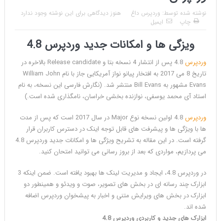
نوشته شده توسط:
وردپرس داغ
هنوز دیدگاهی برای این نوشته وجود ندارد
چاپ
ایمیل
ویزگی ها و امکانات جدید وردپرس 4.8
وردپرس
4.8 پس از انتشار 4 نسخه بتا و Release candidate بالاخره در
تاریخ 8 می 2017 به افتخار پیانو نواز آمریکایی جاز با نام William John
Evans مشهور به Bill Evans منتشر شد. (نگارش فارسی این نسخه، به نام
استاد آی محمد یوسفی، نوازنده بخشی خراسان، نامگذاری شده است.)
وردپرس
4.8 اولین نسخه نوع Major در سال 2017 است که پس از مدت
ها با ویژگی ها و پیشرفت های قابل توجه اینک در دسترس کاربران قرار
گرفته است. در این مقاله به تشریح ویژگی ها و امکانات جدید وردپرس 4.8
می پردازیم، مواردی که بعد از بروز رسانی می توانید امتحان کنید.
در وردپرس 4.8، ایجاد و مدیریت لینک ها بهبود یافته است. ضمن اینکه 3
ابزارک چند رسانه ای در بخش های تصویر، صوت و ویدئو و همینطور دو
ابزارک در بخش های ویرایش متنی و اخبار به پیشخوان وردپرس اضافه
شده اند.
ابزارک های جدید و کاربردی وردپرس 4.8