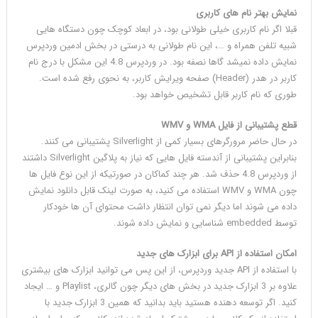
نمایش بهتر نام های کاربری
قبلا اگر نام کاربری خیلی طولانی بود، در ابعاد کوچک چون دستگاه هایی
شبیه تلفن همراه و …، این نام طولانی به درستی در بخش ادمین وردپرس
نمایش داده نمیشد گاها نصفه بود. در وردپرس 4.8 این مشکل با درج نام
کاربر در هدر (Header) صفحه ویرایش کاربر، به نحوی رفع شده است.
طوری که نام کاربر قابل تشخیص خواهد بود.
قطع پشتیبانی از فایل WMA و WMV
در حال حاضر مرورگرهای بسیار کمی از Silverlight پشتیبانی می کنند.
بنابراین پشتیبانی از آندسته فایل هایی که نیاز به پلاگین Silverlight داشتند
از وردپرس 4.8 حذف شد. هر چند کماکان در صورتیکه از این نوع فایل ها
چون WMA و WMV استفاده می کنید، به صورت لینک قابل دانلود نمایش
داده می شوند اما دیگر نمی توان انتظار داشت محتوای آن ها خودکار
توسط embedded شناسایی و نمایش داده شوند.
امکان استفاده از API برای ابزارک های جدید
با استفاده از API جدید وردپرس، از این پس می توانید ابزارک های بیشتری
علاوه بر 3 ابزارک جدید در بخش های دیگر چون گالری، Playlist و … ایجاد
کنید. اگر توسعه دهنده هستید باید بدانید که همین 3 ابزارک جدید با