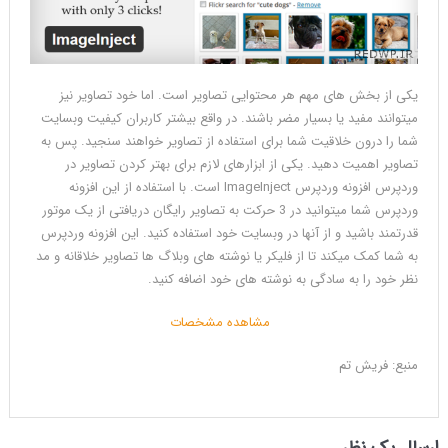
های
وردپرس
که
برای
یکی از بخش های مهم هر محتوایی تصاویر است. اما خود تصاویر نیز
نویسنده
میتوانند مفید یا بسیار مضر باشند. در واقع بیشتر کاربران کیفیت وبسایت
وبسایت
شما را درون خلاقیت شما برای استفاده از تصاویر خواهند سنجید. پس به
های
تصاویر اهمیت دهید. یکی از ابزارهای لازم برای بهتر کردن تصاویر در
وردپرسی
وردپرس افزونه وردپرس ImageInject است. با استفاده از این افزونه
بهترین
وردپرس شما میتوانید در 3 حرکت به تصاویر رایگان دریافتی از یک موتور
کاربرد
قدرتمند باشید و از آنها در وبسایت خود استفاده کنید. این افزونه وردپرس
را
به شما کمک میکند تا از فلیکر یا نوشته های وبلاگ ها تصاویر خلاقانه و مد
دارند
نظر خود را به سادگی به نوشته های خود اضافه کنید.
همراه
فریش
مشاهده مشخصات
تم
باشد
منبع: فریش تم