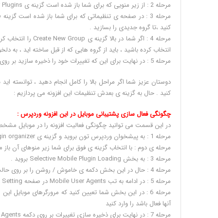
مرحله 2 : از زیر منویی که برای شما باز شده است گزینه ی Group And Order Plugins را انتخاب کنید تا به صفحه تنظیمات آن بروید .
کنید ،تا گروه جدیدی را بسازید .
انتخاب کرده باشید ، باید از گروه هایی که از قبل ساخته اید ، به دلخو
مرحله 5 : در نهایت برای این که تغییرات خود را ذخیره سازید بر روی دکمه submit کلیک کنید .
دوستان عزیز شما اگر مراحل بالا را کامل انجام دهید ، توانسته اید 
کنید . حال به گزینه ی بعدش تنظیمات این افزونه می پردازیم :
چگونگی فعال سازی پشتیبانی موبایل در این افزونه وردپرس :
در این قسمت می توانید چگونگی فعالیت افزونه را در موبایل مشخص ک
مرحله 1 : به پیشخوان وردپرس تون بروید و گزینه ی plugin organizer را انتخاب کنید .
مرحله ی دوم : با انتخاب گزینه ی فوق برای شما زیر منوهای آن باز می شود که زیر منوی Settings را انتخاب کن
مرحله 3 : به بخش Selective Mobile Plugin Loading بروید .
مرحله 4 : حال در این بخش دکمه ی خاموش / روشن را بر روی حالت ON بگذارید و سپس در پایین صفحه بر روی گزینه ی Save Setting کلیک کنید .
مرحله 5 : در ادامه به تب Mobile User Agents در صفحه Setting بروید .
مرحله 6 : در این بخش شما تعیین کنید که مرورگرهای موبایل ای
آنها فعال باشد را وارد کنید
مرحله 7 : در نهایت برای ذخیره سازی تغییرات بر روی دکمه Save User Agents کلیک نمایید .