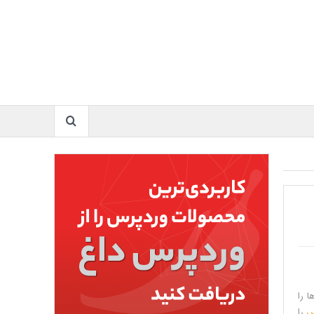
 را
س
را