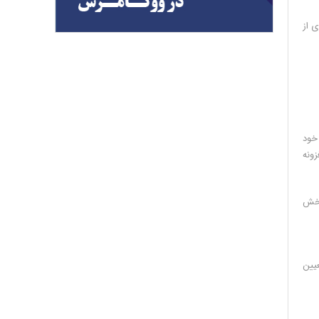
ی از
 خود
زونه
 بخش
یین