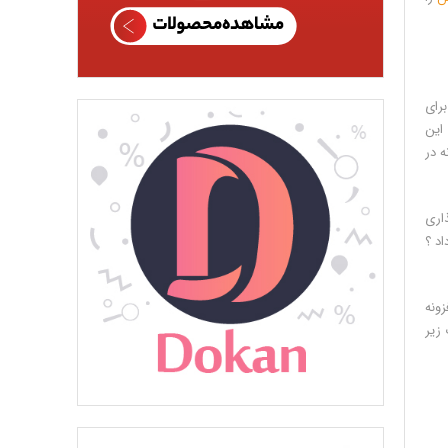
برای
 این
ه در
ذاری
د ؟
زونه
 زیر