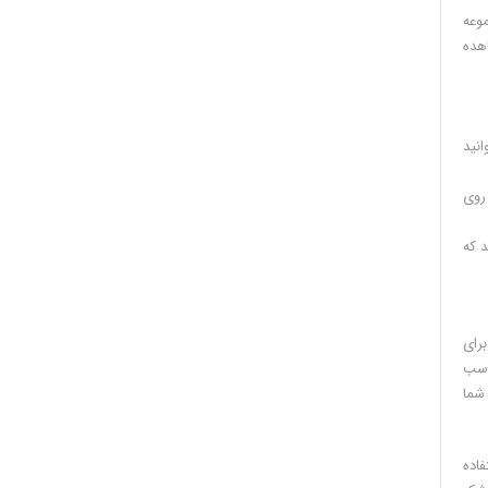
موعه
اهده
یی بتوانید
 و در نهایت بر روی
شما ذخیره شده است برای شما یک پنجره ی pop-up می آید که
 برای
اسب
 شما
اده