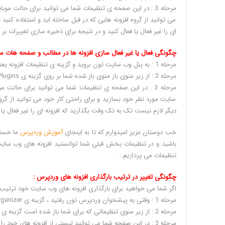
مرحله 3 : در این صفحه ی تنظیمات شما می توانید برای حالت موب
می توانید از گروه افزونه هایی که در قبل ساخته اید و استفاده کنید
ای را غیر فعال یا فعال کنید و در نتیجه برای ذخیره سازی تغییرات بر روی گزینه ی e
چگونگی فعال یا غیر فعال سازی افزونه ها در مطالب و صفحه هات س
مرحله 1 : به پنل وب سایت تون بروید و گزینه ی تنظیمات افزونه یعنی plugin organizer را انتخاب نمایید .
مرحله 2 : از زیر منوی باز منوی باز شده شما بر روی گزینه ی Post Type Plugins کلیک کنید تا به صفحه ی تنظیماتش بروید .
مرحله 3 : در این صفحه ی تنظیمات شما می توانید برای حالت
سایت مورد نظر خود بسازید و برای راحتی کار خود می توانید از گروه 
دیگر لازم نیست تک به تک وقت بگذارید که افزونه ای را غیر فعال یا فعال کنی
خب دوستان عزیز امیدوارم که تا به اینجای
آموزش وردپرس
ما خسته
باشید و در تنظیمات بخش قبلی شما توانستید افزونه های وب سایت 
تنظیمات می پردازیم :
چگونگی تغییر در ترتیب بارگذاری افزونه های وردپرس :
اگر شما می خواهید برای بارگذاری افزونه های وب سایت خود ترتیب ق
مرحله 1 : وقتی به پیشخوان وردپرس تون رفتید ، گزینه ی plugin organizer را انتخاب کنید .
مرحله 2 : از زیر منوی تنظیماتی که برای شما باز شده است گزینه ی group and order plugins را انتخاب کنید .
مرحله 3 : در این صفحه شما می توانید لیستی از افزونه های خود را ببنید که کلا این افزونه ها به سه گروه تقسیم می شوند :