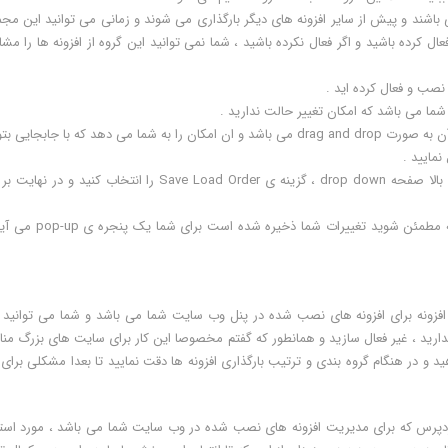
اشند و پیش از سایر افزونه های دیگر بارگذاری می شوند و زمانی می توانید این مج
کرده باشید و اگر فعال نکرده باشید ، شما نمی توانید این گروه از افزونه ها را مش
نصب و فعال کرده اید .
ما می باشد که امکان تغییر حالت ندارید .
مرحله 4 : یکی از ویژگی های عالی که این جدول دارد اینه سطرهای آن به صورت drag and drop می باشد و ان امکان را به شما می دهد که با جابجا
نمایید .
مرحله 5 : پس از این که شما تغییرات را انجام دادید باید از لیست بالا صفحه drop down ، گزینه ی Save Load Order را انتخاب کنید
مرحله 6 : بعد از این که شما مراحل بالا را طی کردید و برای این که مطمئن شوید تغییرات 
فزونه Plugin Organizer اشنا شدید و این افزونه برای افزونه های نصب شده در پنل وب سایت شما می باشد و شما می توانید
ارید ، غیر فعال سازید و همانطور که گفتم مخصوصا این کار برای سایت های بزرگ من
 و در هنگام گروه بندی و ترتیب بارگذاری افزونه ها دقت نمایید تا بعدا مشکلی برای
وردپرس که برای مدیریت افزونه های نصب شده در وب سایت شما می باشد ، مورد استف