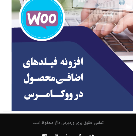
تمامی حقوق برای وردپرس داغ محفوظ است