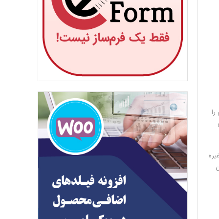
را
یره
ن