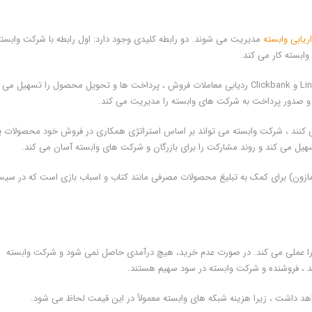
ریابی وابسته
مدیریت می شوند. دو رابطه کلیدی وجود دارد: اول رابطه با شرکت وابسته
وابسته کار می کند.
شبکه های بازاریابی وابسته مانند Linkshare ، Commission Junction و Clickbank ردیابی معاملات فروش ، پرداخت ها و تحویل محصول را تسهیل می
ها و صدور پرداخت به شرکت های وابسته را مدیریت می کند.
ی کنند ، شرکت وابسته می تواند بر اساس استراتژی همکاری در فروش خود محصولات ی
سهیل می کند و روند مشارکت را برای بازرگان و شرکت های وابسته آسان می کند.
مازون) برای کمک به تبلیغ محصولات مصرفی مانند کتاب و اسباب بازی است که در سیس
 را عملی می کند. در صورت عدم خرید، هیچ درآمدی حاصل نمی شود و شرکت وابسته
ند ، فروشنده و شرکت وابسته در سود سهیم هستند.
هد داشت ، زیرا هزینه شبکه های وابسته معمولاً در این قیمت لحاظ می شود.