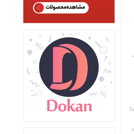
ت
ن)
ریابی