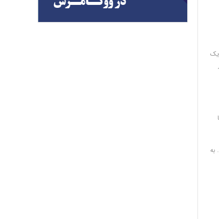
 یک
 به