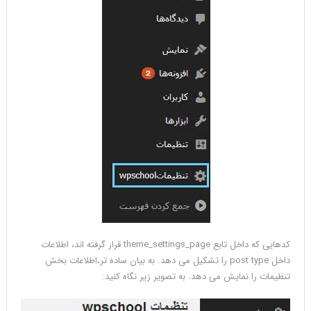
کدهایی که داخل تابع theme_settings_page قرار گرفته اند، اطلاعات
داخل post type را تشکیل می دهد. به بیان ساده تر،اطلاعات بخش
تنظیمات را نمایش می دهد. به تصویر زیر نگاه کنید: