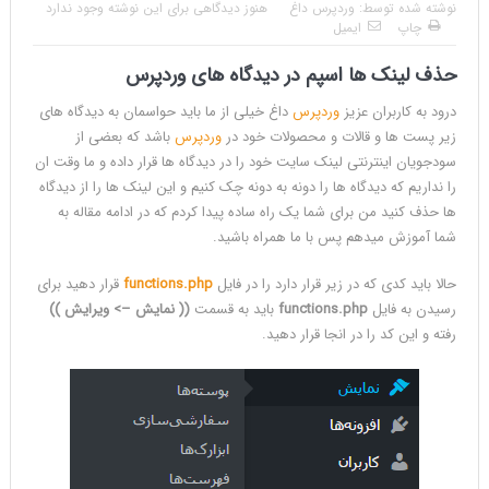
نوشته شده توسط:
وردپرس داغ
هنوز دیدگاهی برای این نوشته وجود ندارد
چاپ
ایمیل
حذف لینک ها اسپم در دیدگاه های
وردپرس
درود به کاربران عزیز
وردپرس
داغ خیلی از ما باید حواسمان به دیدگاه های
زیر پست ها و قالات و محصولات خود در
وردپرس
باشد که بعضی از
سودجویان اینترنتی لینک سایت خود را در دیدگاه ها قرار داده و ما وقت ان
را نداریم که دیدگاه ها را دونه به دونه چک کنیم و این لینک ها را از دیدگاه
ها حذف کنید من برای شما یک راه ساده پیدا کردم که در ادامه مقاله به
شما آموزش میدهم پس با ما همراه باشید.
حالا باید کدی که در زیر قرار دارد را در فایل
functions.php
قرار دهید برای
رسیدن به فایل
functions.php
باید به قسمت
(( نمایش –> ویرایش ))
رفته و این کد را در انجا قرار دهید.