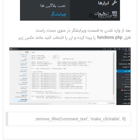
بعد از وارد شدن به قسمت ویرایشگر در منوی سمت راست
فایل
functions.php
را پیدا کرده و ان را انتخاب کنید.مانند عکس زیر.
remove_filter('comment_text', 'make_clickable', 9);