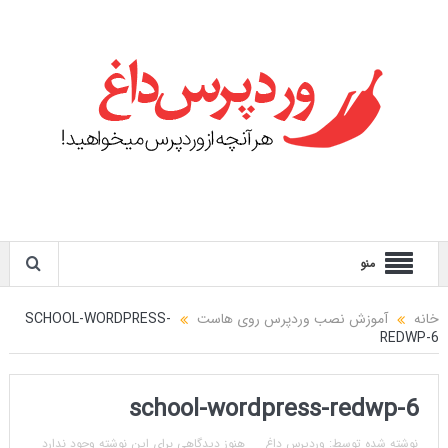
منو
خانه
آموزش نصب وردپرس روی هاست
SCHOOL-WORDPRESS-
REDWP-6
school-wordpress-redwp-6
نوشته شده توسط:
وردپرس داغ
هنوز دیدگاهی برای این نوشته وجود ندارد