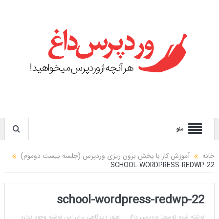
منو
خانه
آموزش کار با بخش برون ریزی وردپرس (جلسه بیست دوموم)
SCHOOL-WORDPRESS-REDWP-22
school-wordpress-redwp-22
نوشته شده توسط:
وردپرس داغ
هنوز دیدگاهی برای این نوشته وجود ندارد