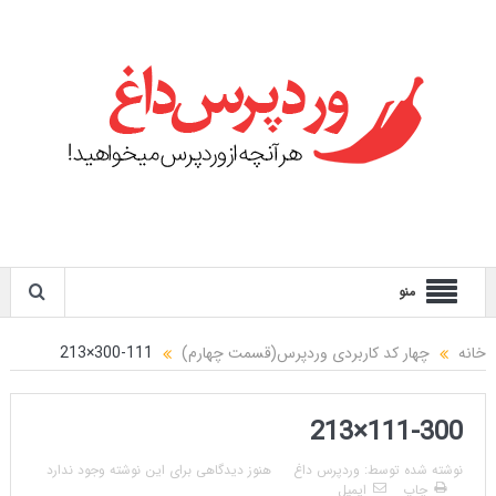
منو
خانه
چهار کد کاربردی وردپرس(قسمت چهارم)
111-300×213
111-300×213
نوشته شده توسط:
وردپرس داغ
هنوز دیدگاهی برای این نوشته وجود ندارد
چاپ
ایمیل